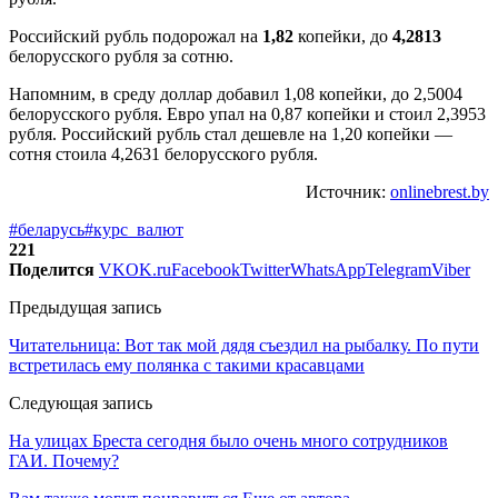
Российский рубль подорожал на
1,82
копейки, до
4,2813
белорусского рубля за сотню.
Напомним, в среду доллар добавил 1,08 копейки, до 2,5004
белорусского рубля. Евро упал на 0,87 копейки и стоил 2,3953
рубля. Российский рубль стал дешевле на 1,20 копейки —
сотня стоила 4,2631 белорусского рубля.
Источник:
onlinebrest.by
#беларусь
#курс_валют
221
Поделится
VK
OK.ru
Facebook
Twitter
WhatsApp
Telegram
Viber
Предыдущая запись
Читательница: Вот так мой дядя съездил на рыбалку. По пути
встретилась ему полянка с такими красавцами
Следующая запись
На улицах Бреста сегодня было очень много сотрудников
ГАИ. Почему?