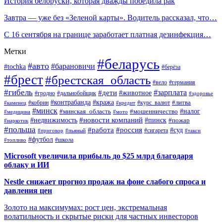
История белоруски, которая дважды победила рак
Завтра — уже без «Зеленой карты». Водитель рассказал, что…
С 16 сентября на границе заработает платная дезинфекция…
Метки
#беларусь
#авто
#барановичи
#tochka
#берёза
#брест
#брестская_область
#вело
#германия
#гибель
#дети
#зарплата
#животное
#гродно
#дальнобойщик
#здоровье
#контрабанда
#кража
#кобрин
#курс_валют
#литва
#каменец
#кредит
#минск
#налог
#мошенничество
#минская_область
#медицина
#мото
#новости компаний
#недвижимость
#пинск
#пожар
#наркотик
#польша
#работа
#россия
#суд
#сигарета
#приговор
#пьяный
#такси
#футбол
#школа
#топливо
Microsoft увеличила прибыль до $25 млрд благодаря
облаку и ИИ
Nestle снижает прогноз продаж на фоне слабого спроса и
давления цен
Золото на максимумах: рост цен, экстремальная
волатильность и скрытые риски для частных инвесторов