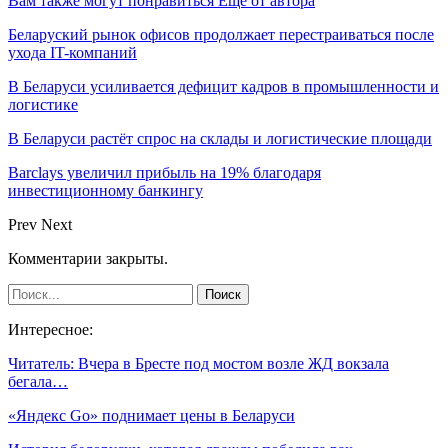
Вам также могут понравиться
Еще от автора
Беларуский рынок офисов продолжает перестраиваться после
ухода IT-компаний
В Беларуси усиливается дефицит кадров в промышленности и
логистике
В Беларуси растёт спрос на склады и логистические площади
Barclays увеличил прибыль на 19% благодаря
инвестиционному банкингу
Prev
Next
Комментарии закрыты.
Интересное:
Читатель: Вчера в Бресте под мостом возле ЖД вокзала
бегала…
«Яндекс Go» поднимает цены в Беларуси