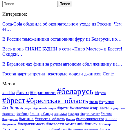
Интересное:
Coca-Cola объявила об окончательном уходе из России. Чем
ее…
В России таможенники остановили фуру из Беларуси, но…
Весь июнь ЛИХИЕ БУДНИ в сети «Пиво Мастер» в Бресте!
Скидки…
В Барановичах финн за рулем автодома сбил женщину на…
Госстандарт запретил некоторые модели джинсов Conte
Метки
#беларусь
#авто
#барановичи
#tochka
#берёза
#брест
#брестская_область
#вело
#германия
#гибель
#дети
#зарплата
#животное
#гродно
#дальнобойщик
#здоровье
#контрабанда
#кража
#кобрин
#курс_валют
#литва
#каменец
#кредит
#минск
#налог
#мошенничество
#минская_область
#медицина
#мото
#новости компаний
#недвижимость
#пинск
#пожар
#наркотик
#польша
#работа
#россия
#суд
#сигарета
#приговор
#пьяный