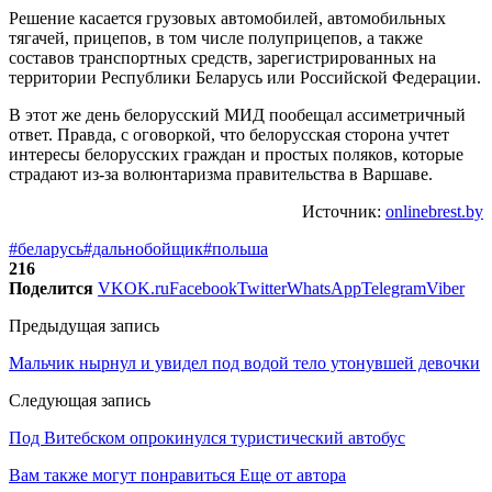
Решение касается грузовых автомобилей, автомобильных
тягачей, прицепов, в том числе полуприцепов, а также
составов транспортных средств, зарегистрированных на
территории Республики Беларусь или Российской Федерации.
В этот же день белорусский МИД пообещал ассиметричный
ответ. Правда, с оговоркой, что белорусская сторона учтет
интересы белорусских граждан и простых поляков, которые
страдают из-за волюнтаризма правительства в Варшаве.
Источник:
onlinebrest.by
#беларусь
#дальнобойщик
#польша
216
Поделится
VK
OK.ru
Facebook
Twitter
WhatsApp
Telegram
Viber
Предыдущая запись
Мальчик нырнул и увидел под водой тело утонувшей девочки
Следующая запись
Под Витебском опрокинулся туристический автобус
Вам также могут понравиться
Еще от автора