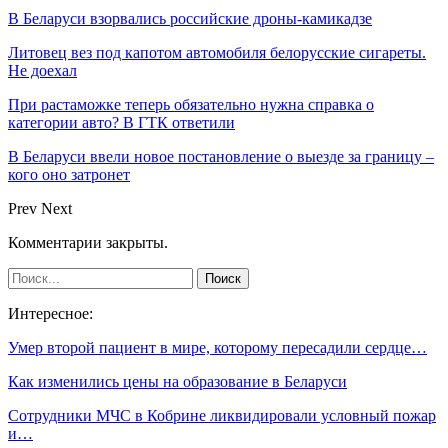
В Беларуси взорвались российские дроны-камикадзе
Литовец вез под капотом автомобиля белорусские сигареты.
Не доехал
При растаможке теперь обязательно нужна справка о
категории авто? В ГТК ответили
В Беларуси ввели новое постановление о выезде за границу –
кого оно затронет
Prev
Next
Комментарии закрыты.
Интересное:
Умер второй пациент в мире, которому пересадили сердце…
Как изменились цены на образование в Беларуси
Сотрудники МЧС в Кобрине ликвидировали условный пожар
и…