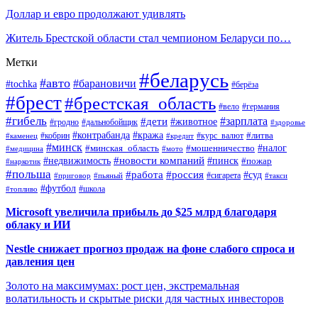
Доллар и евро продолжают удивлять
Житель Брестской области стал чемпионом Беларуси по…
Метки
#беларусь
#авто
#барановичи
#tochka
#берёза
#брест
#брестская_область
#вело
#германия
#гибель
#дети
#зарплата
#животное
#гродно
#дальнобойщик
#здоровье
#контрабанда
#кража
#кобрин
#курс_валют
#литва
#каменец
#кредит
#минск
#налог
#мошенничество
#минская_область
#медицина
#мото
#новости компаний
#недвижимость
#пинск
#пожар
#наркотик
#польша
#работа
#россия
#суд
#сигарета
#приговор
#пьяный
#такси
#футбол
#школа
#топливо
Microsoft увеличила прибыль до $25 млрд благодаря
облаку и ИИ
Nestle снижает прогноз продаж на фоне слабого спроса и
давления цен
Золото на максимумах: рост цен, экстремальная
волатильность и скрытые риски для частных инвесторов