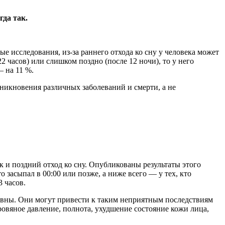
гда так.
ые исследования, из-за раннего отхода ко сну у человека может
2 часов) или слишком поздно (после 12 ночи), то у него
 на 11 %.
зникновения различных заболеваний и смерти, а не
к и поздний отход ко сну. Опубликованы результаты этого
то засыпал в 00:00 или позже, а ниже всего — у тех, кто
3 часов.
 равны. Они могут привести к таким неприятным последствиям
кровяное давление, полнота, ухудшение состояние кожи лица,