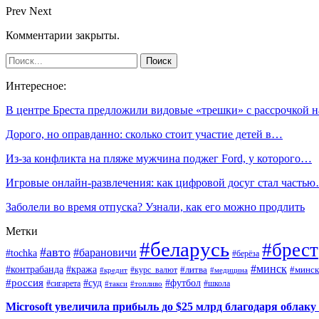
Prev
Next
Комментарии закрыты.
Интересное:
В центре Бреста предложили видовые «трешки» с рассрочкой 
Дорого, но оправданно: сколько стоит участие детей в…
Из-за конфликта на пляже мужчина поджег Ford, у которого…
Игровые онлайн-развлечения: как цифровой досуг стал часть
Заболели во время отпуска? Узнали, как его можно продлить
Метки
#беларусь
#брест
#авто
#барановичи
#tochka
#берёза
#минск
#контрабанда
#кража
#курс_валют
#литва
#минск
#кредит
#медицина
#россия
#футбол
#суд
#сигарета
#школа
#топливо
#такси
Microsoft увеличила прибыль до $25 млрд благодаря облаку