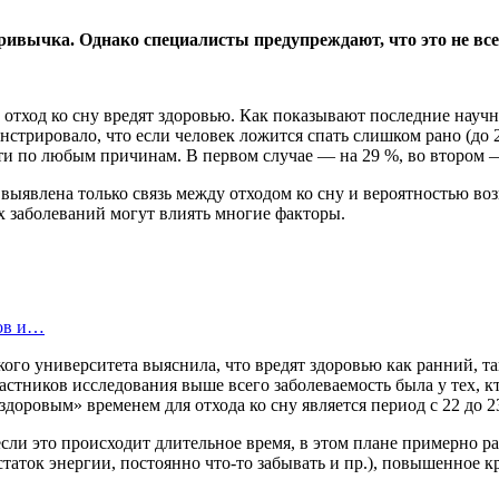
ривычка. Однако специалисты предупреждают, что это не все
й отход ко сну вредят здоровью. Как показывают последние научн
нстрировало, что если человек ложится спать слишком рано (до 2
рти по любым причинам. В первом случае — на 29 %, во втором —
 выявлена только связь между отходом ко сну и вероятностью во
х заболеваний могут влиять многие факторы.
цов и…
ого университета выяснила, что вредят здоровью как ранний, та
участников исследования выше всего заболеваемость была у тех, к
здоровым» временем для отхода ко сну является период с 22 до 2
, если это происходит длительное время, в этом плане примерно
остаток энергии, постоянно что-то забывать и пр.), повышенное 