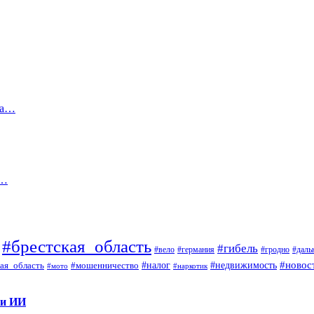
на…
ю…
#брестская_область
#гибель
#вело
#гродно
#даль
#германия
#налог
#новос
#мошенничество
#недвижимость
ая_область
#мото
#наркотик
 и ИИ