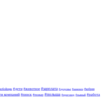
#дети
#зарплата
#животное
нобойщик
#кобрин
#здоровье
#каменец
#польша
ти компаний
#работа
#пинск
#пожар
#приговор
#пьяный