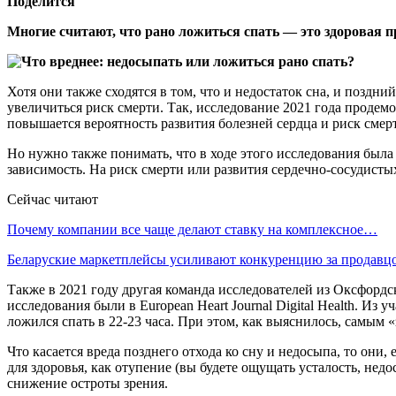
Поделится
Многие считают, что рано ложиться спать — это здоровая п
Хотя они также сходятся в том, что и недостаток сна, и поздни
увеличиться риск смерти. Так, исследование 2021 года продемо
повышается вероятность развития болезней сердца и риск сме
Но нужно также понимать, что в ходе этого исследования была
зависимость. На риск смерти или развития сердечно-сосудисты
Сейчас читают
Почему компании все чаще делают ставку на комплексное…
Беларуские маркетплейсы усиливают конкуренцию за продав
Также в 2021 году другая команда исследователей из Оксфордск
исследования были в European Heart Journal Digital Health. Из 
ложился спать в 22-23 часа. При этом, как выяснилось, самым «
Что касается вреда позднего отхода ко сну и недосыпа, то они
для здоровья, как отупение (вы будете ощущать усталость, нед
снижение остроты зрения.