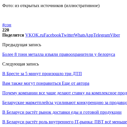
Фото: из открытых источников (иллюстративное)
#сон
220
Поделится
VK
OK.ru
Facebook
Twitter
WhatsApp
Telegram
Viber
Предыдущая запись
Более 8 тонн металла изъяли правоохранители у белоруса
Следующая запись
В Бресте за 5 минут произошло три ДТП
Вам также могут понравиться
Еще от автора
Почему компании все чаще делают ставку на комплексное про
Беларуские маркетплейсы усиливают конкуренцию за продавцо
В Беларуси растёт рынок доставки еды и готовой продукции
В Беларуси растёт роль внутреннего IT-рынка: ПВТ всё меньше