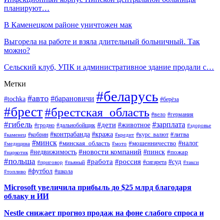
планируют…
В Каменецком районе уничтожен мак
Выгорела на работе и взяла длительный больничный. Так
можно?
Сельский клуб, УПК и административное здание продали с…
Метки
#беларусь
#авто
#барановичи
#tochka
#берёза
#брест
#брестская_область
#вело
#германия
#гибель
#дети
#зарплата
#животное
#гродно
#дальнобойщик
#здоровье
#контрабанда
#кража
#кобрин
#курс_валют
#литва
#каменец
#кредит
#минск
#налог
#мошенничество
#минская_область
#медицина
#мото
#новости компаний
#недвижимость
#пинск
#пожар
#наркотик
#польша
#работа
#россия
#суд
#сигарета
#приговор
#пьяный
#такси
#футбол
#школа
#топливо
Microsoft увеличила прибыль до $25 млрд благодаря
облаку и ИИ
Nestle снижает прогноз продаж на фоне слабого спроса и