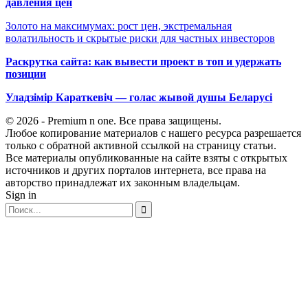
давления цен
Золото на максимумах: рост цен, экстремальная
волатильность и скрытые риски для частных инвесторов
Раскрутка сайта: как вывести проект в топ и удержать
позиции
Уладзімір Караткевіч — голас жывой душы Беларусі
© 2026 - Premium n one. Все права защищены.
Любое копирование материалов с нашего ресурса разрешается
только с обратной активной ссылкой на страницу статьи.
Все материалы опубликованные на сайте взяты с открытых
источников и других порталов интернета, все права на
авторство принадлежат их законным владельцам.
Sign in