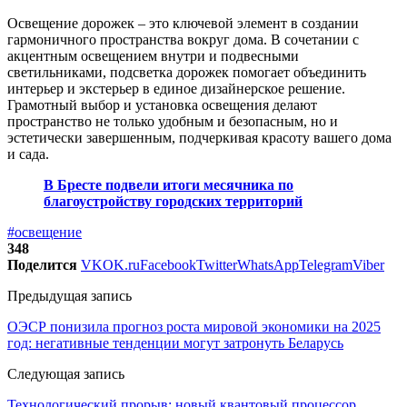
Освещение дорожек – это ключевой элемент в создании
гармоничного пространства вокруг дома. В сочетании с
акцентным освещением внутри и подвесными
светильниками, подсветка дорожек помогает объединить
интерьер и экстерьер в единое дизайнерское решение.
Грамотный выбор и установка освещения делают
пространство не только удобным и безопасным, но и
эстетически завершенным, подчеркивая красоту вашего дома
и сада.
В Бресте подвели итоги месячника по
благоустройству городских территорий
#освещение
348
Поделится
VK
OK.ru
Facebook
Twitter
WhatsApp
Telegram
Viber
Предыдущая запись
ОЭСР понизила прогноз роста мировой экономики на 2025
год: негативные тенденции могут затронуть Беларусь
Следующая запись
Технологический прорыв: новый квантовый процессор